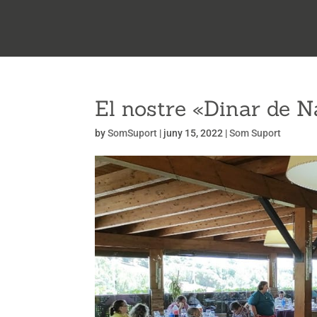
El nostre «Dinar de Na
by
SomSuport
|
juny 15, 2022
|
Som Suport