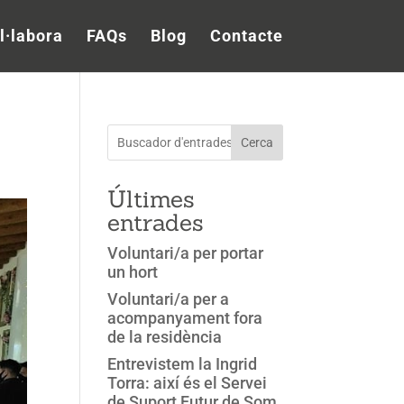
l·labora
FAQs
Blog
Contacte
Cerca
Últimes
entrades
Voluntari/a per portar
un hort
Voluntari/a per a
acompanyament fora
de la residència
Entrevistem la Ingrid
Torra: així és el Servei
de Suport Futur de Som