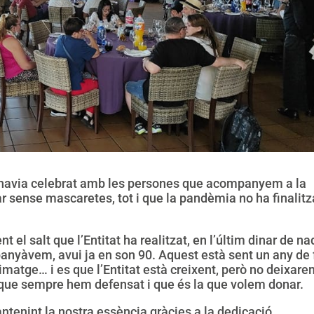
 s’havia celebrat amb les persones que acompanyem a la
ar sense mascaretes, tot i que la pandèmia no ha finalitz
 el salt que l’Entitat ha realitzat, en l’últim dinar de na
nyàvem, avui ja en son 90. Aquest està sent un any de 
imatge… i es que l’Entitat està creixent, però no deixar
t que sempre hem defensat i que és la que volem donar.
ntenint la nostra essència gràcies a la dedicació