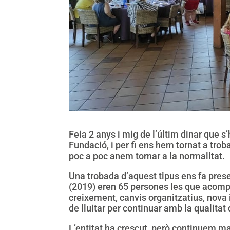
Feia 2 anys i mig de l’últim dinar que
Fundació, i per fi ens hem tornat a trob
poc a poc anem tornar a la normalitat.
Una trobada d’aquest tipus ens fa present
(2019) eren 65 persones les que acompa
creixement, canvis organitzatius, nova 
de lluitar per continuar amb la qualita
L’entitat ha crescut, però continuem ma