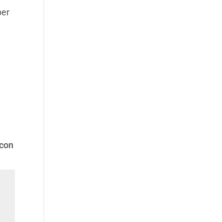
per
 con