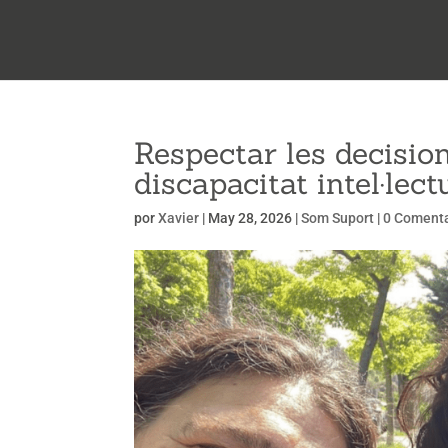
Respectar les decisio
discapacitat intel·lec
por
Xavier
|
May 28, 2026
|
Som Suport
|
0 Comenta