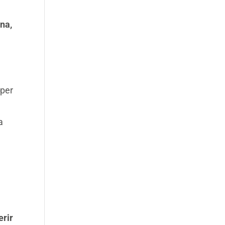
gna,
 per
a
erir