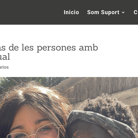
Inicio
Som Suport
C
ns de les persones amb
tual
rios